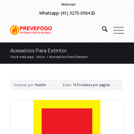
Webmail
Whatsapp:
(41) 3275-0564

Acessórios Para Extintor
Você está aqui:
Início
/
Acessórios Para Extintor
Ordenar por
Padrão
Exibir
15 Produtos por página