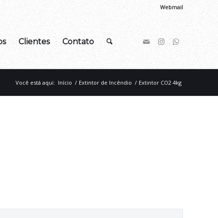
Webmail
os
Clientes
Contato
Você está aqui:
Início
/
Extintor de Incêndio
/
Extintor CO2 4kg