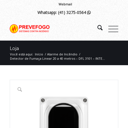
Webmail
Whatsapp:
(41) 3275-0564

Loja
Você está aqui:
Início
/
Alarme de Incêndio
/
Detector de Fumaça Linear 20 a 40 metros – DFL 3101 – INTE...