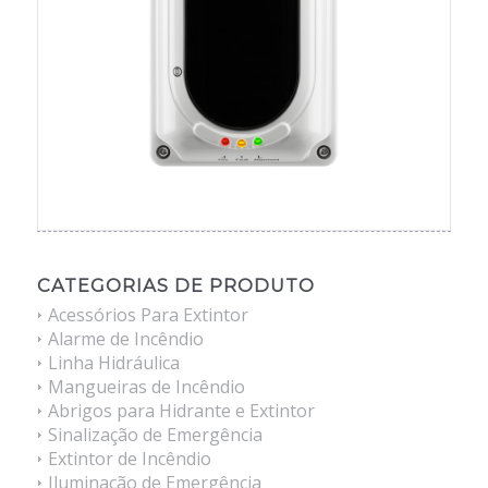
CATEGORIAS DE PRODUTO
Acessórios Para Extintor
Alarme de Incêndio
Linha Hidráulica
Mangueiras de Incêndio
Abrigos para Hidrante e Extintor
Sinalização de Emergência
Extintor de Incêndio
Iluminação de Emergência