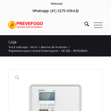
Webmail
Whatsapp:
(41) 3275-0564

Loja
Você está aqui:
Início
/
Alarme de Incêndio
/
Repetidora para Central Endereçavel – CIE 520 – INTELBRAS...