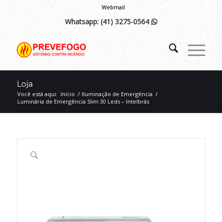
Webmail
Whatsapp:
(41) 3275-0564

Loja
Você está aqui:
Início
/
Iluminação de Emergência
/
Luminária de Emergência Slim 30 Leds – Intelbrás