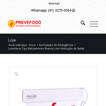
Webmail
Whatsapp:
(41) 3275-0564

Loja
Você está aqui:
Início
/
Iluminação de Emergência
/
Luminária Tipo Balizamento Branca com Indicação de Saída