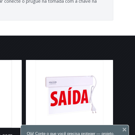
gar conecte o prugue na tomada com a chave na
Olá! Conte o que você precisa proteger — projeto,