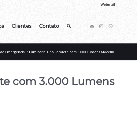
Webmail
os
Clientes
Contato
 de Emergência
/
Luminária Tipo Farolete com 3.000 Lumens Mocelin
ete com 3.000 Lumens