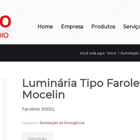
Home
Empresa
Produtos
Serviç
Você está aqui:
Início
/
Iluminação
Luminária Tipo Farol
Mocelin
Farolete 3000L
Categoria:
Iluminação de Emergência
Descrição